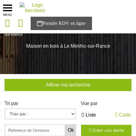
MENU
onces
Accueil
>
Nos maisons
>
Bretagne
>
Ille-et-Vilaine
>
Le Minihic-
sur-Rance
sons
Maison en bois à Le Minihic-sur-Rance
es solutions
nces
r Trecobois
Affiner ma recherche
nstruction
Tri par
Vue par
ecter à NESTOR
Liste
Carte
ompte
Créer une alerte