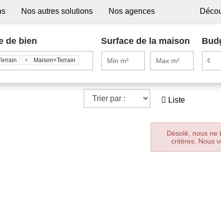
ns
Nos autres solutions
Nos agences
Décou
e de bien
Surface de la maison
Bud
Terrain
×
Maison+Terrain
Liste
Désolé, nous ne 
critères. Nous v