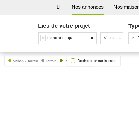
Nos annonces
Nos maiso
Lieu de votre projet
Typ
×
×
monclar-de-quercy
+/- km
×
Rechercher sur la carte
Maison + Terrain
Terrain
Trecobat Green