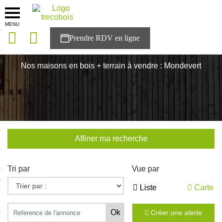
MENU
onces
Accueil
>
Nos maisons
>
Bretagne
>
Ille-et-Vilaine
>
Mondevert
sons
Nos maisons en bois + terrain à vendre : Mondevert
es solutions
nces
r Trecobois
Affiner ma recherche
nstruction
Tri par
Vue par
ecter à NESTOR
Liste
Carte
ompte
Créer une alerte