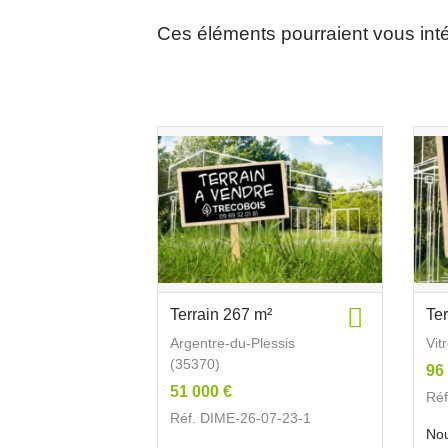
Ces éléments pourraient vous int
Terrain 267 m²
Te
Argentre-du-Plessis
Vit
(35370)
96
51 000 €
Réf
Réf. DIME-26-07-23-1
Nou