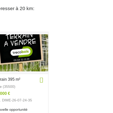
éresser à 20 km:
rrain 395 m²
re (35500)
 000 €
. DIME-26-07-24-35
velle opportunité