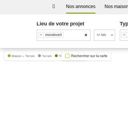
Nos annonces
Nos maiso
Lieu de votre projet
Typ
×
×
mondevert
+/- km
×
Rechercher sur la carte
Maison + Terrain
Terrain
Trecobat Green