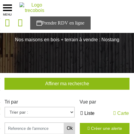
MENU
onces
Accueil
>
Nos maisons
>
Bretagne
>
Morbihan
>
Nostang
sons
Nos maisons en bois + terrain à vendre : Nostang
es solutions
nces
r Trecobois
Affiner ma recherche
nstruction
Tri par
Vue par
ecter à NESTOR
Liste
Carte
ompte
Créer une alerte