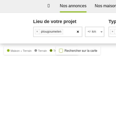
Nos annonces
Nos maiso
Lieu de votre projet
Typ
×
×
plougoumelen
+/- km
×
Rechercher sur la carte
Maison + Terrain
Terrain
Trecobat Green