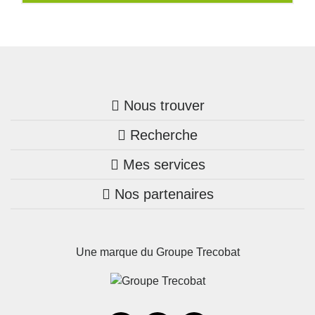
Nous trouver
Recherche
Trouver une agence
Mes services
Nos annonces
Bretagne
Nos partenaires
Mon compte Trecobois
Maison + terrain
Pays de la Loire
Nos réalisations
Mon compte Nestor
Terrains constructibles
Nouvelle-Aquitaine
Une marque du Groupe Trecobat
Parrainez un proche!
Occitanie
Actualités
Recrutement