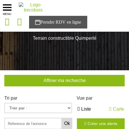
MENU
onces
Accueil
>
Nos maisons
>
Bretagne
>
Finistère
>
Quimperlé
sons
Terrain constructible Quimperlé
es solutions
nces
r Trecobois
Affiner ma recherche
nstruction
Tri par
Vue par
ecter à NESTOR
Liste
Carte
ompte
Créer une alerte