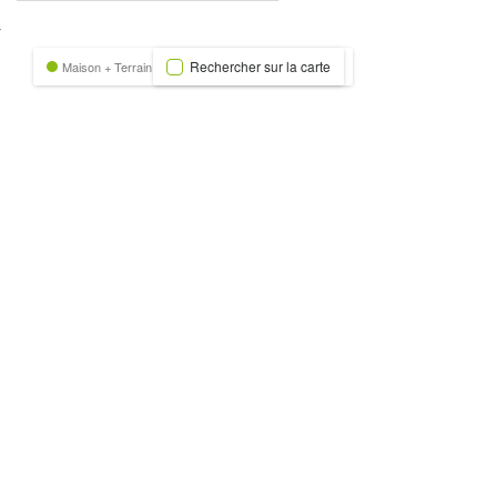
nexion
Rechercher sur la carte
Maison + Terrain
Terrain
Trecobat Green