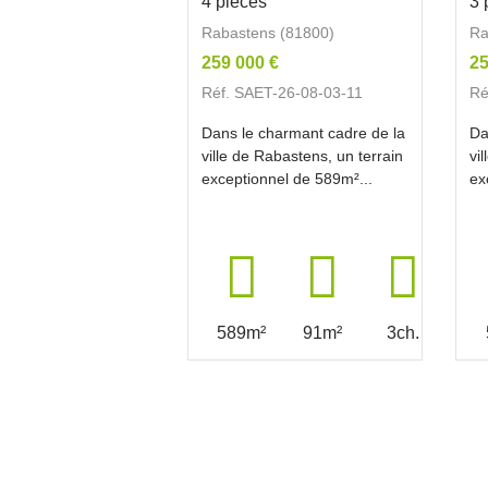
4 pièces
3 
Rabastens (81800)
Ra
259 000 €
25
Réf. SAET-26-08-03-11
Ré
Dans le charmant cadre de la
Da
ville de Rabastens, un terrain
vi
exceptionnel de 589m²...
ex
589m²
91m²
3ch.