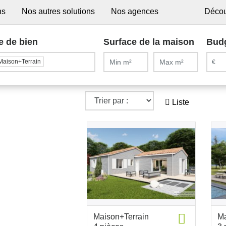
ns
Nos autres solutions
Nos agences
Décou
e de bien
Surface de la maison
Bud
Maison+Terrain
Liste
Maison+Terrain
Ma