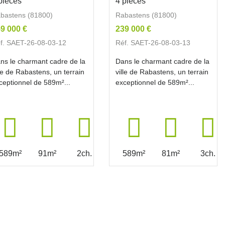
pièces
4 pièces
bastens (81800)
Rabastens (81800)
9 000 €
239 000 €
f. SAET-26-08-03-12
Réf. SAET-26-08-03-13
ns le charmant cadre de la
Dans le charmant cadre de la
lle de Rabastens, un terrain
ville de Rabastens, un terrain
ceptionnel de 589m²...
exceptionnel de 589m²...
589m²
91m²
2ch.
589m²
81m²
3ch.