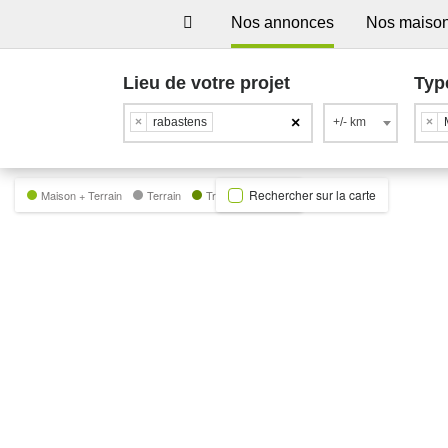
Nos annonces
Nos maiso
Lieu de votre projet
Typ
×
×
rabastens
+/- km
×
Rechercher sur la carte
Maison + Terrain
Terrain
Trecobat Green