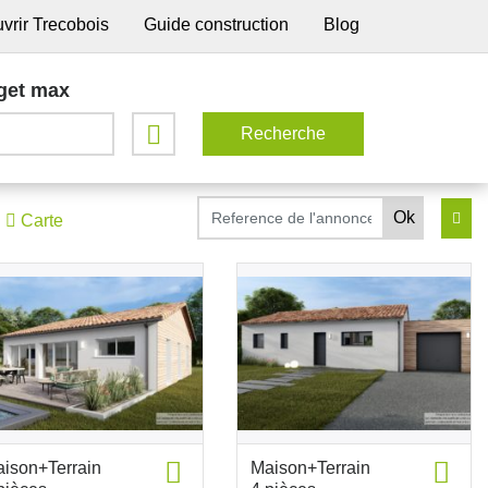
vrir Trecobois
Guide construction
Blog
get max
Carte
ison+Terrain
Maison+Terrain