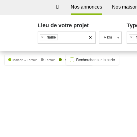
Nos annonces
Nos maiso
Lieu de votre projet
Typ
×
×
riaille
+/- km
×
Rechercher sur la carte
Maison + Terrain
Terrain
Trecobat Green