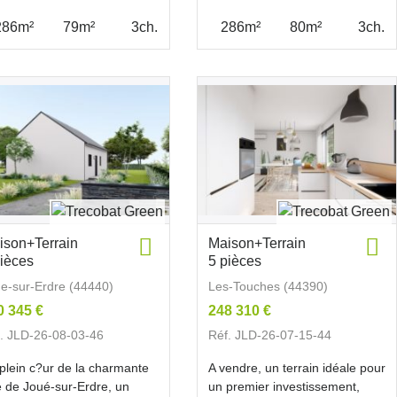
286m²
79m²
3ch.
286m²
80m²
3ch.
ison+Terrain
Maison+Terrain
pièces
5 pièces
e-sur-Erdre (44440)
Les-Touches (44390)
0 345 €
248 310 €
. JLD-26-08-03-46
Réf. JLD-26-07-15-44
plein c?ur de la charmante
A vendre, un terrain idéale pour
le de Joué-sur-Erdre, un
un premier investissement,