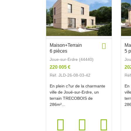
Maison+Terrain
Ma
6 pièces
5 
Joue-sur-Erdre (44440)
Jou
220 005 €
20
Réf. JLD-26-08-03-42
Réf
En plein c?ur de la charmante
En 
ville de Joué-sur-Erdre, un
vil
terrain TRECOBOIS de
te
286m²...
286