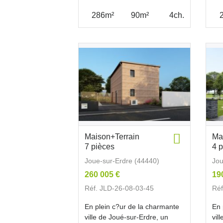
286m²
90m²
4ch.
Maison+Terrain
Ma
7 pièces
4 
Joue-sur-Erdre (44440)
Jou
260 005 €
19
Réf. JLD-26-08-03-45
Réf
En plein c?ur de la charmante
En 
ville de Joué-sur-Erdre, un
vil