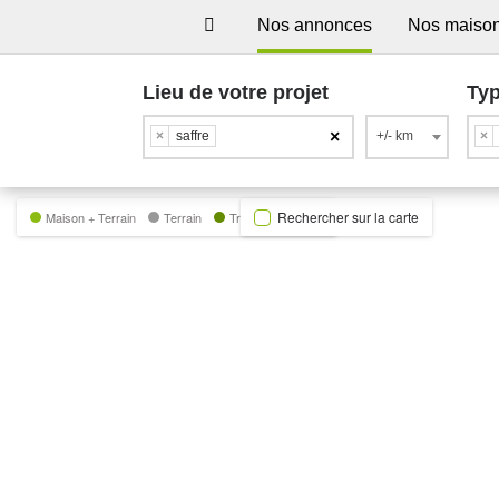
Nos annonces
Nos maiso
Lieu de votre projet
Typ
×
×
saffre
+/- km
×
Rechercher sur la carte
Maison + Terrain
Terrain
Trecobat Green