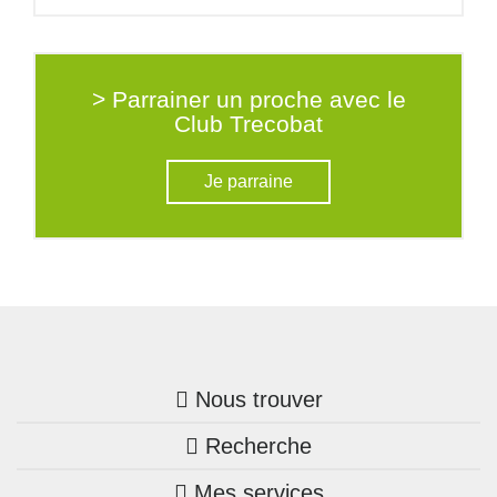
> Parrainer un proche avec le
Club Trecobat
Je parraine
Nous trouver
Recherche
Trouver une agence
Mes services
Nos annonces