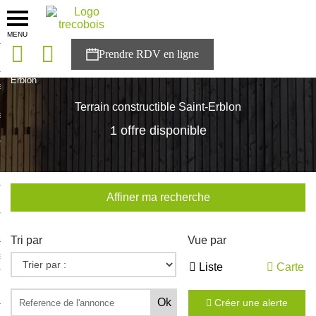
MENU
onces
Accueil
>
Nos maisons
>
Bretagne
>
Ille-et-Vilaine
>
Saint-
Erblon
sons
Terrain constructible Saint-Erblon
es solutions
1 offre disponible
nces
r Trecobois
Affiner ma recherche
nstruction
Tri par
Vue par
ecter à NESTOR
Liste
Carte
ompte
Créer une alerte