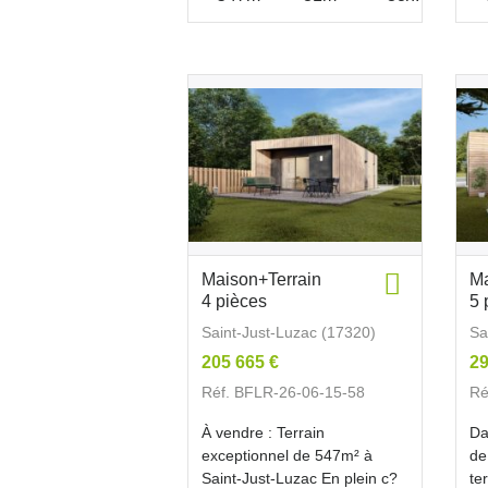
Maison+Terrain
Ma
4 pièces
5 
Saint-Just-Luzac (17320)
Sa
205 665 €
29
Réf. BFLR-26-06-15-58
Ré
À vendre : Terrain
Da
exceptionnel de 547m² à
de
Saint-Just-Luzac En plein c?
te