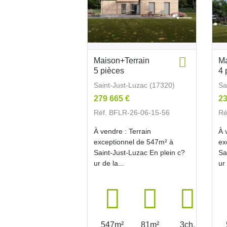
Maison+Terrain
Ma
5 pièces
4 
Saint-Just-Luzac (17320)
Sa
279 665 €
23
Réf. BFLR-26-06-15-56
Ré
À vendre : Terrain
À 
exceptionnel de 547m² à
ex
Saint-Just-Luzac En plein c?
Sa
ur de la...
ur 
547m²
81m²
3ch.