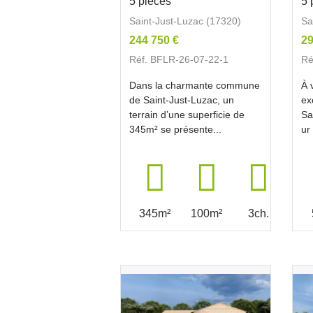
5 pièces
5 
Saint-Just-Luzac (17320)
Sa
244 750 €
29
Réf. BFLR-26-07-22-1
Ré
Dans la charmante commune
À 
de Saint-Just-Luzac, un
ex
terrain d’une superficie de
Sa
345m² se présente...
ur 
345m²
100m²
3ch.