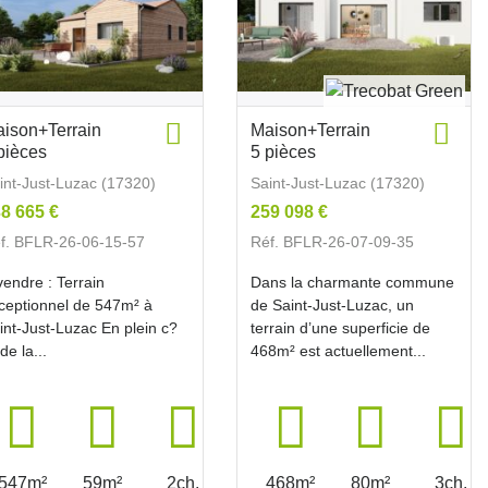
ison+Terrain
Maison+Terrain
pièces
5 pièces
int-Just-Luzac (17320)
Saint-Just-Luzac (17320)
8 665 €
259 098 €
f. BFLR-26-06-15-57
Réf. BFLR-26-07-09-35
vendre : Terrain
Dans la charmante commune
ceptionnel de 547m² à
de Saint-Just-Luzac, un
int-Just-Luzac En plein c?
terrain d’une superficie de
de la...
468m² est actuellement...
547m²
59m²
2ch.
468m²
80m²
3ch.