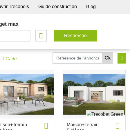
vrir Trecobois
Guide construction
Blog
get max
Carte
ison+Terrain
Maison+Terrain