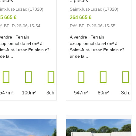
pièces
5 pièces
int-Just-Luzac (17320)
Saint-Just-Luzac (17320)
5 665 €
264 665 €
f. BFLR-26-06-15-54
Réf. BFLR-26-06-15-55
vendre : Terrain
À vendre : Terrain
ceptionnel de 547m² à
exceptionnel de 547m² à
int-Just-Luzac En plein c?
Saint-Just-Luzac En plein c?
de la...
ur de la...
547m²
100m²
3ch.
547m²
80m²
3ch.