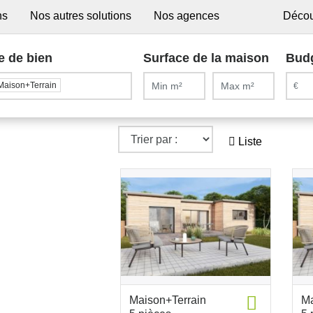
ns
Nos autres solutions
Nos agences
Décou
e de bien
Surface de la maison
Bud
Maison+Terrain
Liste
Maison+Terrain
Ma