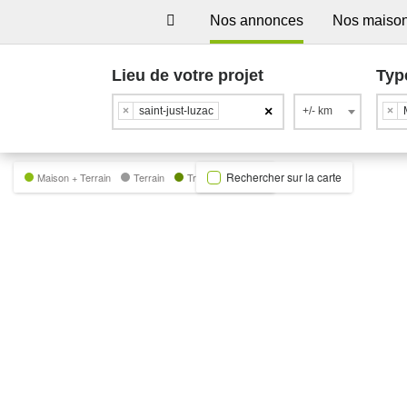
Nos annonces
Nos maiso
Lieu de votre projet
Typ
×
×
saint-just-luzac
+/- km
×
Rechercher sur la carte
Maison + Terrain
Terrain
Trecobat Green