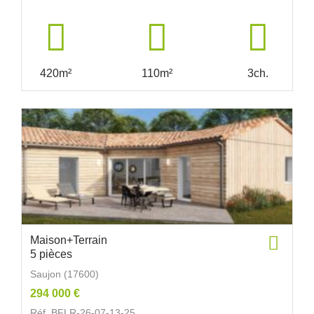
420m²
110m²
3ch.
Maison+Terrain
5 pièces
Saujon (17600)
294 000 €
Réf. BFLR-26-07-13-25