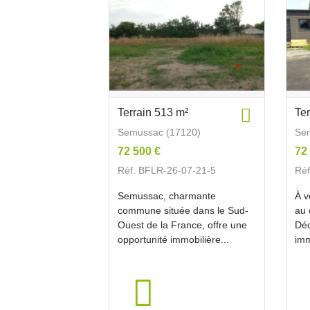
Terrain 513 m²
Te
Semussac (17120)
Se
72 500 €
72
Réf. BFLR-26-07-21-5
Réf
Semussac, charmante
À v
commune située dans le Sud-
au 
Ouest de la France, offre une
Déc
opportunité immobilière...
imm