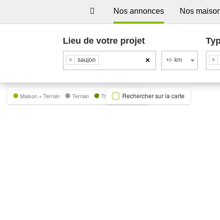
Nos annonces
Nos maiso
Lieu de votre projet
Typ
×
×
saujon
+/- km
×
Rechercher sur la carte
Maison + Terrain
Terrain
Trecobat Green