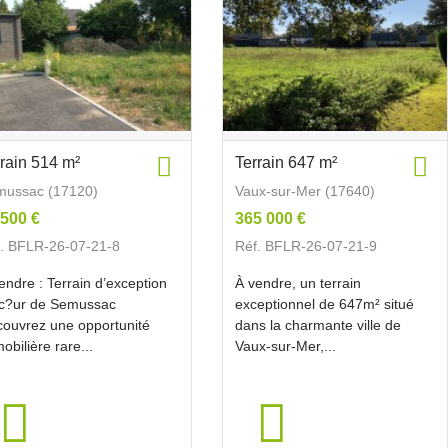
rrain 514 m²
Terrain 647 m²
mussac (17120)
Vaux-sur-Mer (17640)
 500 €
365 000 €
. BFLR-26-07-21-8
Réf. BFLR-26-07-21-9
endre : Terrain d’exception
À vendre, un terrain
c?ur de Semussac
exceptionnel de 647m² situé
ouvrez une opportunité
dans la charmante ville de
obilière rare...
Vaux-sur-Mer,...