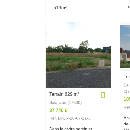
513m²
Te
Sai
(17
Terrain 629 m²
18
Balanzac (17600)
Réf
37 740 €
À v
Réf. BFLR-26-07-21-3
de 
Dans le cadre serein et