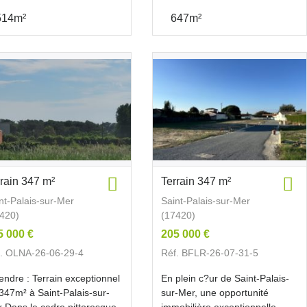
514m²
647m²
rrain 347 m²
Terrain 347 m²
nt-Palais-sur-Mer
Saint-Palais-sur-Mer
420)
(17420)
5 000 €
205 000 €
. OLNA-26-06-29-4
Réf. BFLR-26-07-31-5
endre : Terrain exceptionnel
En plein c?ur de Saint-Palais-
347m² à Saint-Palais-sur-
sur-Mer, une opportunité