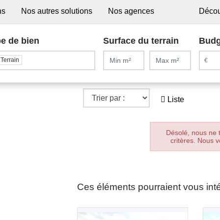
ns
Nos autres solutions
Nos agences
Décou
e de bien
Surface du terrain
Budg
Terrain
Liste
Désolé, nous ne 
critères. Nous v
Ces éléments pourraient vous int