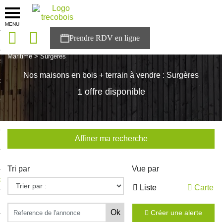
MENU
onces
Accueil
>
Nos maisons
>
Nouvelle Aquitaine
>
Charente-
Maritime
>
Surgères
sons
Nos maisons en bois + terrain à vendre : Surgères
es solutions
1 offre disponible
nces
r Trecobois
Affiner ma recherche
nstruction
Tri par
Vue par
ecter à NESTOR
Liste
Carte
ompte
Créer une alerte