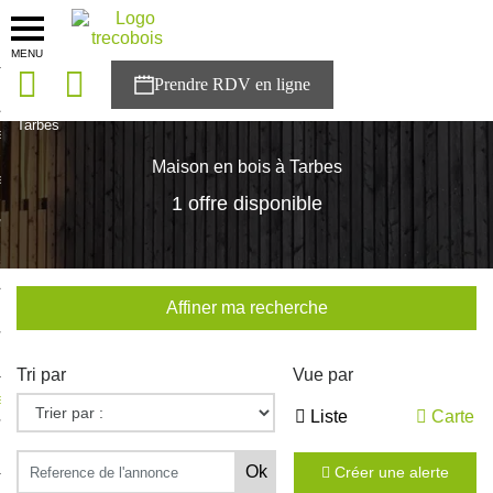
MENU
onces
Accueil
>
Nos maisons
>
Occitanie
>
Hautes-Pyrénées
>
Tarbes
sons
Maison en bois à Tarbes
es solutions
1 offre disponible
nces
r Trecobois
Affiner ma recherche
nstruction
Tri par
Vue par
ecter à NESTOR
Liste
Carte
ompte
Créer une alerte