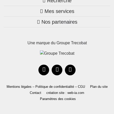
Recherche
Trouver une agence
Mes services
Nos annonces
Bretagne
Nos partenaires
Mon compte Trecobois
Maison + terrain
Pays de la Loire
Nos réalisations
Mon compte Nestor
Terrains constructibles
Nouvelle-Aquitaine
Une marque du Groupe Trecobat
Parrainez un proche!
Occitanie
Actualités
Recrutement
Le Groupe
Mentions légales – Politique de confidentialité – CGU
Plan du site
Contact
création site : web-ia.com
Paramètres des cookies