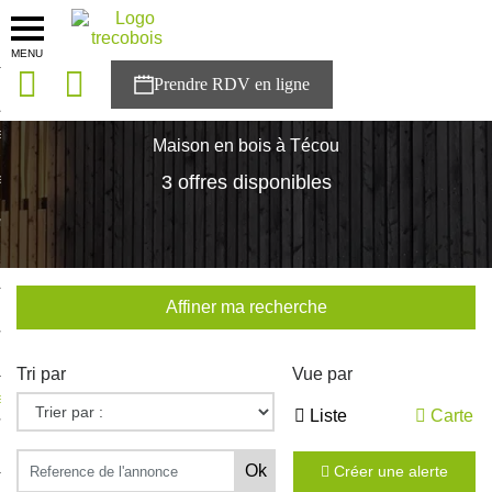
MENU
onces
Accueil
>
Nos maisons
>
Occitanie
>
Tarn
>
Técou
sons
Maison en bois à Técou
es solutions
3 offres disponibles
nces
r Trecobois
Affiner ma recherche
nstruction
Tri par
Vue par
ecter à NESTOR
Liste
Carte
ompte
Créer une alerte