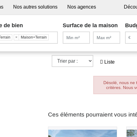
ns
Nos autres solutions
Nos agences
Décou
e de bien
Surface de la maison
Bud
Terrain
×
Maison+Terrain
Liste
Désolé, nous ne 
critères. Nous v
Ces éléments pourraient vous int