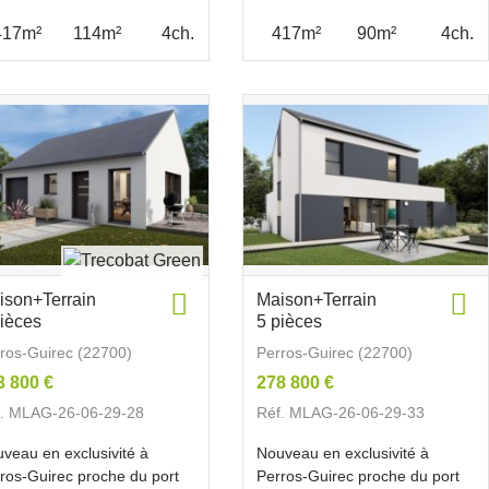
417m²
114m²
4ch.
417m²
90m²
4ch.
ison+Terrain
Maison+Terrain
pièces
5 pièces
ros-Guirec (22700)
Perros-Guirec (22700)
3 800 €
278 800 €
f. MLAG-26-06-29-28
Réf. MLAG-26-06-29-33
veau en exclusivité à
Nouveau en exclusivité à
ros-Guirec proche du port
Perros-Guirec proche du port