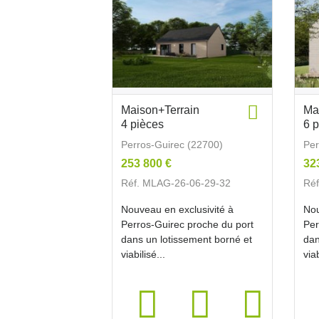
Maison+Terrain
Ma
4 pièces
6 
Perros-Guirec (22700)
Per
253 800 €
32
Réf. MLAG-26-06-29-32
Ré
Nouveau en exclusivité à
Nou
Perros-Guirec proche du port
Per
dans un lotissement borné et
dan
viabilisé...
viab