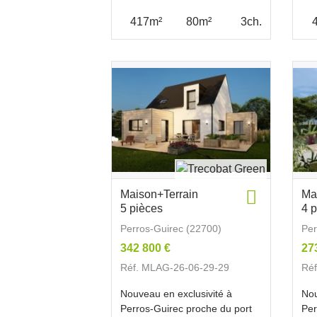
417m²
80m²
3ch.
Maison+Terrain
Ma
5 pièces
4 
Perros-Guirec (22700)
Per
342 800 €
27
Réf. MLAG-26-06-29-29
Ré
Nouveau en exclusivité à
Nou
Perros-Guirec proche du port
Per