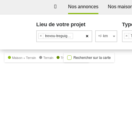
Nos annonces
Nos maiso
Lieu de votre projet
Typ
×
×
trevou-treguignec
+/- km
×
Rechercher sur la carte
Maison + Terrain
Terrain
Trecobat Green