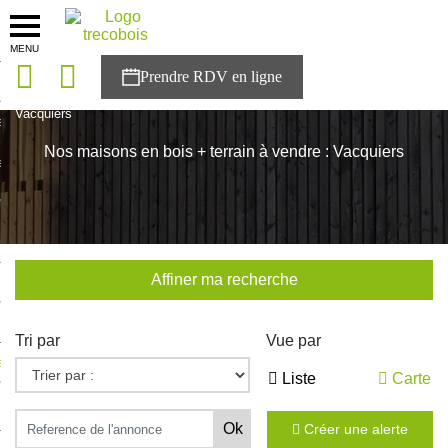
MENU
onces
Accueil
>
Nos maisons
>
Occitanie
>
Haute-Garonne
>
Vacquiers
sons
Nos maisons en bois + terrain à vendre : Vacquiers
es solutions
nces
r Trecobois
Affiner ma recherche
nstruction
Tri par
Vue par
ecter à NESTOR
Liste
Carte
ompte
Créer une alerte