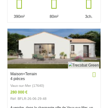
390m²
80m²
3ch.
Maison+Terrain
4 pièces
Vaux-sur-Mer (17640)
280 000 €
Réf. BFLR-26-06-29-48
A vendre, dans la charmante ville de Vaux-sur-Mer, un