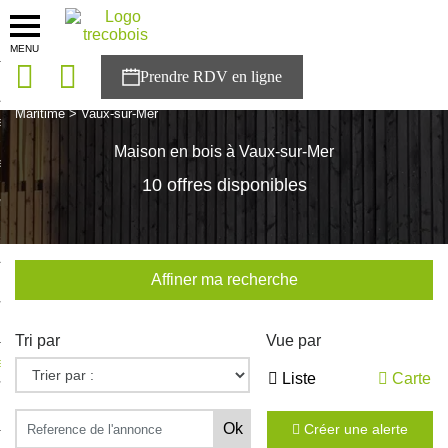
MENU
onces
Accueil
>
Nos maisons
>
Nouvelle Aquitaine
>
Charente-
Maritime
>
Vaux-sur-Mer
sons
Maison en bois à Vaux-sur-Mer
es solutions
10 offres disponibles
nces
r Trecobois
Affiner ma recherche
nstruction
Tri par
Vue par
ecter à NESTOR
Liste
Carte
ompte
Créer une alerte