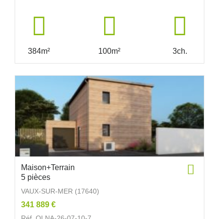
384m²
100m²
3ch.
Maison+Terrain
5 pièces
VAUX-SUR-MER (17640)
341 889 €
Réf. OLNA-26-07-10-7