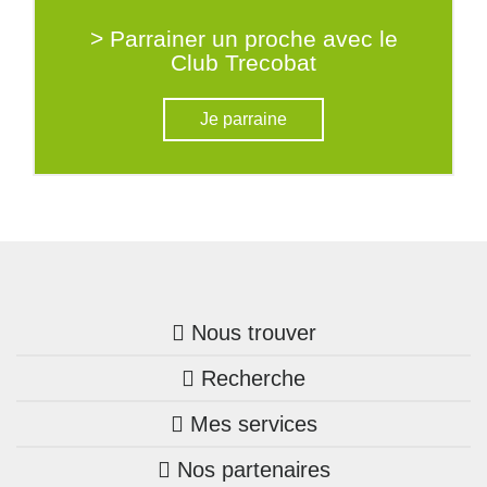
> Parrainer un proche avec le
Club Trecobat
Je parraine
Nous trouver
Recherche
Trouver une agence
Mes services
Nos annonces
Bretagne
Nos partenaires
Mon compte Trecobois
Maison + terrain
Pays de la Loire