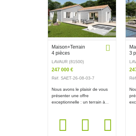
Maison+Terrain
Ma
4 pièces
3 
LAVAUR (81500)
LA
247 000 €
24
Réf. SAET-26-08-03-7
Réf
Nous avons le plaisir de vous
Nou
présenter une offre
pré
exceptionnelle : un terrain à...
exc