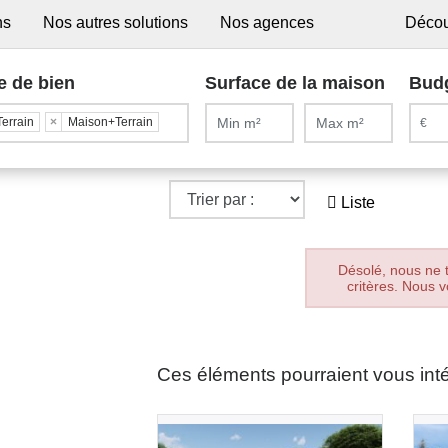
ns
Nos autres solutions
Nos agences
Décou
e de bien
Surface de la maison
Bud
Terrain
×
Maison+Terrain
Liste
Désolé, nous ne 
critères. Nous v
Ces éléments pourraient vous int