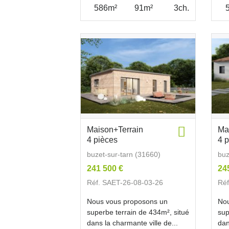
586m²
91m²
3ch.
Maison+Terrain
Ma
4 pièces
4 
buzet-sur-tarn (31660)
buz
241 500 €
24
Réf. SAET-26-08-03-26
Réf
Nous vous proposons un
Nou
superbe terrain de 434m², situé
sup
dans la charmante ville de...
dan