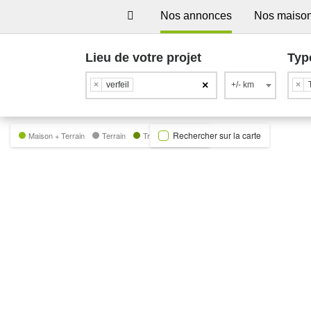
Nos annonces
Nos maiso
Lieu de votre projet
Typ
×
×
verfeil
+/- km
×
Rechercher sur la carte
Maison + Terrain
Terrain
Trecobat Green