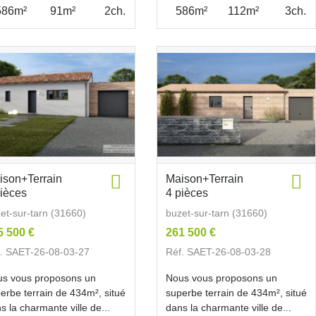
586m²
91m²
2ch.
586m²
112m²
3ch.
ison+Terrain
Maison+Terrain
pièces
4 pièces
et-sur-tarn (31660)
buzet-sur-tarn (31660)
5 500 €
261 500 €
. SAET-26-08-03-27
Réf. SAET-26-08-03-28
s vous proposons un
Nous vous proposons un
erbe terrain de 434m², situé
superbe terrain de 434m², situé
s la charmante ville de...
dans la charmante ville de...