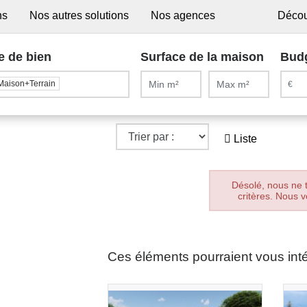
ns
Nos autres solutions
Nos agences
Décou
e de bien
Surface de la maison
Bud
Maison+Terrain
Liste
Désolé, nous ne 
critères. Nous v
Ces éléments pourraient vous int