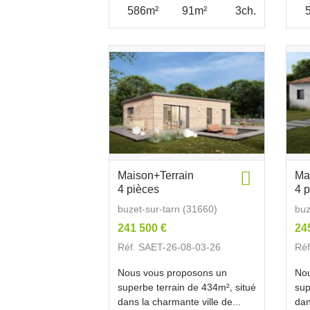
586m²
91m²
3ch.
Maison+Terrain
Ma
4 pièces
4 
buzet-sur-tarn (31660)
buz
241 500 €
24
Réf. SAET-26-08-03-26
Réf
Nous vous proposons un
Nou
superbe terrain de 434m², situé
sup
dans la charmante ville de...
dan