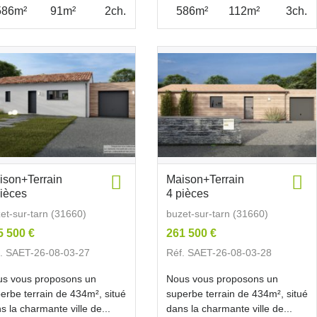
586m²
91m²
2ch.
586m²
112m²
3ch.
ison+Terrain
Maison+Terrain
pièces
4 pièces
et-sur-tarn (31660)
buzet-sur-tarn (31660)
5 500 €
261 500 €
. SAET-26-08-03-27
Réf. SAET-26-08-03-28
s vous proposons un
Nous vous proposons un
erbe terrain de 434m², situé
superbe terrain de 434m², situé
s la charmante ville de...
dans la charmante ville de...