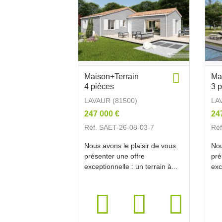
Maison+Terrain
Ma
4 pièces
3 
LAVAUR (81500)
LA
247 000 €
24
Réf. SAET-26-08-03-7
Réf
Nous avons le plaisir de vous
Nou
présenter une offre
pré
exceptionnelle : un terrain à...
exc