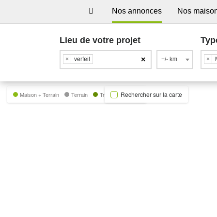
Nos annonces
Nos maiso
Lieu de votre projet
Typ
×
×
verfeil
+/- km
×
Rechercher sur la carte
Maison + Terrain
Terrain
Trecobat Green