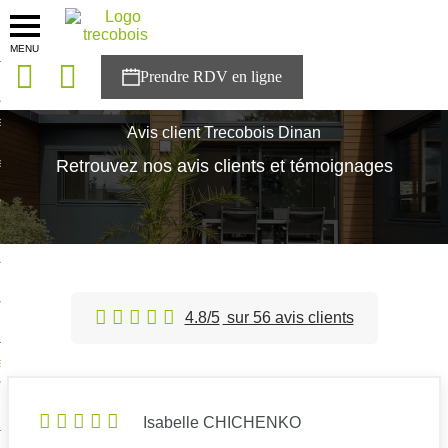
MENU
onces
Accueil
>
Avis client
>
Agence Dinan
sons
Avis client Trecobois Dinan
es solutions
Retrouvez nos avis clients et témoignages
nces
r Trecobois
nstruction
4.8/5
sur 56 avis clients
ecter à NESTOR
ompte
Isabelle CHICHENKO