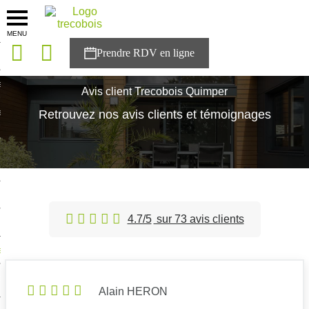
MENU
onces
Accueil
>
Avis client
>
Agence Quimper
sons
Avis client Trecobois Quimper
es solutions
Retrouvez nos avis clients et témoignages
nces
r Trecobois
nstruction
4.7/5
sur 73 avis clients
ecter à NESTOR
ompte
Alain HERON