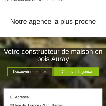
nexion
Notre agence la plus proche
Votre constructeur de maison en
bois Auray
Découvrir nos offres
Découvrir l'agence
Adresse
33 Rue de l'Europe - ZC du Kenyah