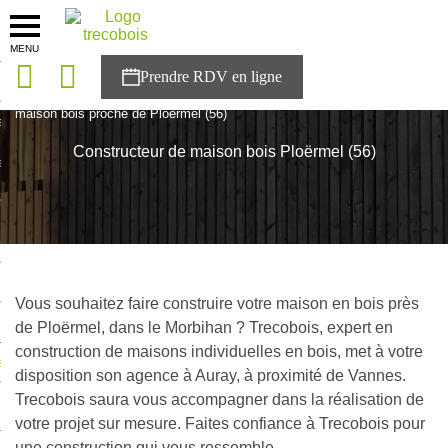
MENU
onces
Accueil
>
Agences
>
Bretagne
>
Morbihan
>
Constructeur de
maison bois proche de Ploërmel (56)
sons
Constructeur de maison bois Ploërmel (56)
es solutions
nces
r Trecobois
nstruction
Vous souhaitez faire construire votre maison en bois près
de Ploërmel, dans le Morbihan ? Trecobois, expert en
construction de maisons individuelles en bois, met à votre
ecter à NESTOR
disposition son agence à Auray, à proximité de Vannes.
Trecobois saura vous accompagner dans la réalisation de
ompte
votre projet sur mesure. Faites confiance à Trecobois pour
une construction qui vous ressemble.