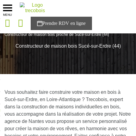
MENU
onces
Accueil
>
Agences
>
Loire-Atlantique
>
Pays de la Loire
>
Constructeur de maison bois proche de Sucé-sur-Erdre (44)
sons
Constructeur de maison bois Sucé-sur-Erdre (44)
es solutions
nces
r Trecobois
nstruction
Vous souhaitez faire construire votre maison en bois à
Sucé-sur-Erdre, en Loire-Atlantique ? Trecobois, expert
dans la construction de maisons individuelles en bois,
ecter à NESTOR
vous accompagne dans la réalisation de votre projet. Notre
agence de Nantes vous propose un service personnalisé
ompte
pour créer la maison de vos rêves, en harmonie avec vos
besoins et votre environnement. Faites confiance à notre