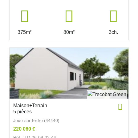
375m²
80m²
3ch.
Maison+Terrain
5 pièces
Joue-sur-Erdre (44440)
220 060 €
Réf. JLD-26-08-03-44