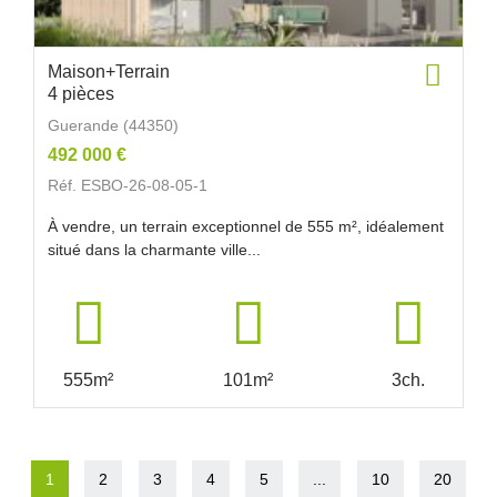
Maison+Terrain
4 pièces
Guerande (44350)
492 000 €
Réf. ESBO-26-08-05-1
À vendre, un terrain exceptionnel de 555 m², idéalement
situé dans la charmante ville...
555m²
101m²
3ch.
1
2
3
4
5
...
10
20