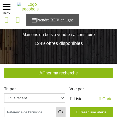
MENU
onces
Accueil
>
Nos maisons
sons
Maisons en bois à vendre / à construire
es solutions
1249 offres disponibles
nces
r Trecobois
Affiner ma recherche
nstruction
Tri par
Vue par
ecter à NESTOR
Liste
Carte
ompte
Créer une alerte