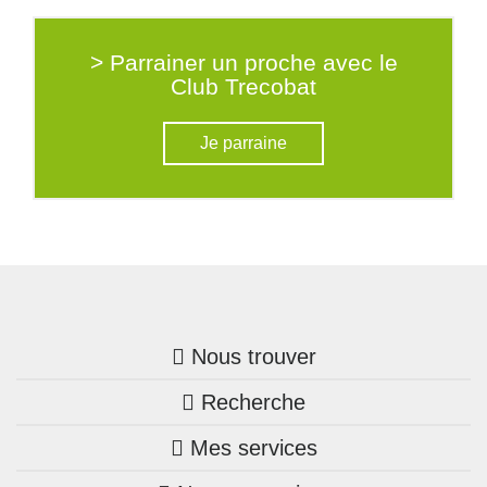
> Parrainer un proche avec le
Club Trecobat
Je parraine
Nous trouver
Recherche
Trouver une agence
Mes services
Nos annonces
Bretagne