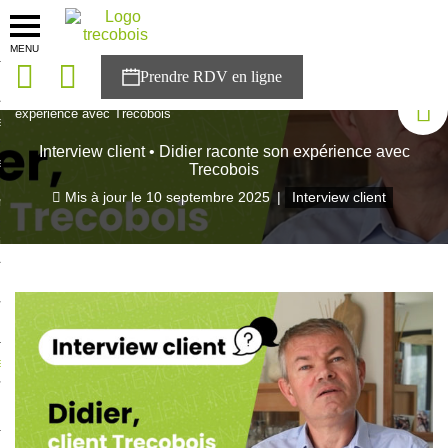
MENU
onces
Accueil
>
Blog Trecobois
>
Interview client • Didier raconte son
expérience avec Trecobois
sons
Interview client • Didier raconte son expérience avec
es solutions
Trecobois
Mis à jour le
10 septembre 2025
|
Interview client
nces
r Trecobois
nstruction
ecter à NESTOR
ompte