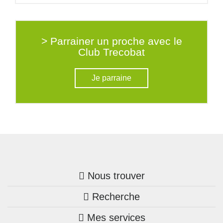
> Parrainer un proche avec le
Club Trecobat
Je parraine
Nous trouver
Recherche
Trouver une agence
Mes services
Nos annonces
Bretagne