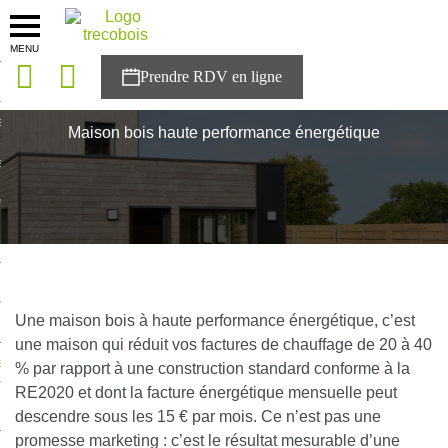
MENU
onces
Accueil
>
Maison bois haute performance énergétique
sons
Maison bois haute performance énergétique
es solutions
nces
r Trecobois
nstruction
Une maison bois à haute performance énergétique, c’est
une maison qui réduit vos factures de chauffage de 20 à 40
ecter à NESTOR
% par rapport à une construction standard conforme à la
RE2020 et dont la facture énergétique mensuelle peut
ompte
descendre sous les 15 € par mois. Ce n’est pas une
promesse marketing : c’est le résultat mesurable d’une