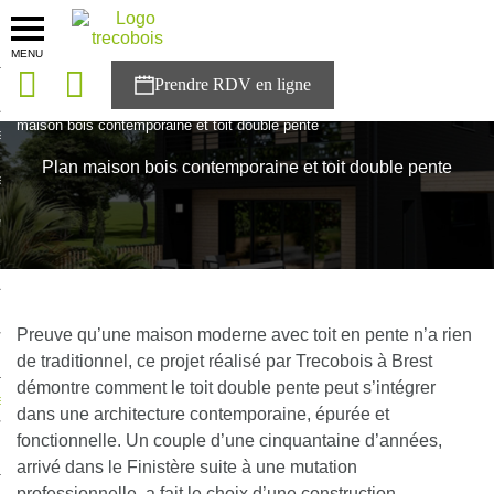
MENU
onces
Accueil
>
Plan maison
>
Plan maison bois à étage
>
Plan
maison bois contemporaine et toit double pente
sons
Plan maison bois contemporaine et toit double pente
es solutions
nces
r Trecobois
nstruction
Preuve qu’une maison moderne avec toit en pente n’a rien
de traditionnel, ce projet réalisé par Trecobois à Brest
démontre comment le toit double pente peut s’intégrer
ecter à NESTOR
dans une architecture contemporaine, épurée et
fonctionnelle. Un couple d’une cinquantaine d’années,
ompte
arrivé dans le Finistère suite à une mutation
professionnelle, a fait le choix d’une construction