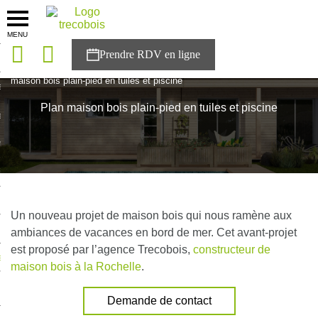
MENU
onces
Accueil
>
Plan maison
>
Plan maison bois plain-pied
>
Plan
maison bois plain-pied en tuiles et piscine
sons
Plan maison bois plain-pied en tuiles et piscine
es solutions
nces
r Trecobois
nstruction
Un nouveau projet de maison bois qui nous ramène aux
ambiances de vacances en bord de mer. Cet avant-projet
est proposé par l’agence Trecobois,
constructeur de
ecter à NESTOR
maison bois à la Rochelle
.
ompte
Demande de contact