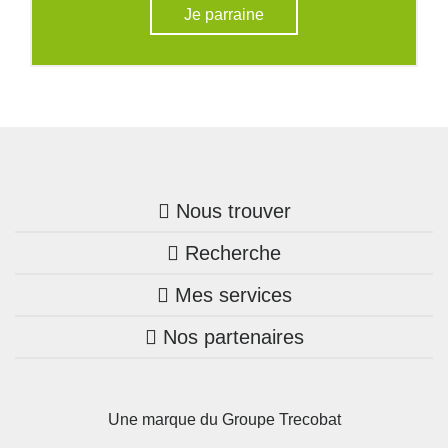
Je parraine
Nous trouver
Recherche
Trouver une agence
Mes services
Nos annonces
Bretagne
Nos partenaires
Mon compte Trecobois
Maison + terrain
Pays de la Loire
Nos réalisations
Mon compte Nestor
Terrains constructibles
Nouvelle-Aquitaine
Une marque du Groupe Trecobat
Parrainez un proche!
Occitanie
Actualités