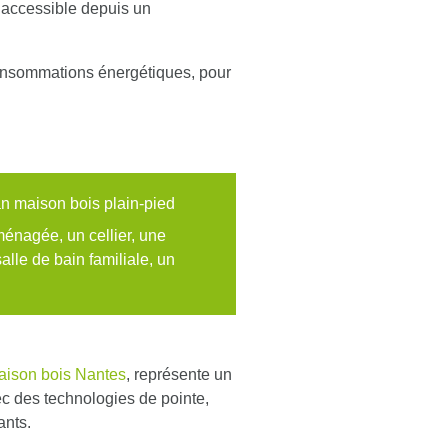
 accessible depuis un
consommations énergétiques, pour
n maison bois plain-pied
ménagée, un cellier, une
alle de bain familiale, un
aison bois Nantes
, représente un
ec des technologies de pointe,
ants.