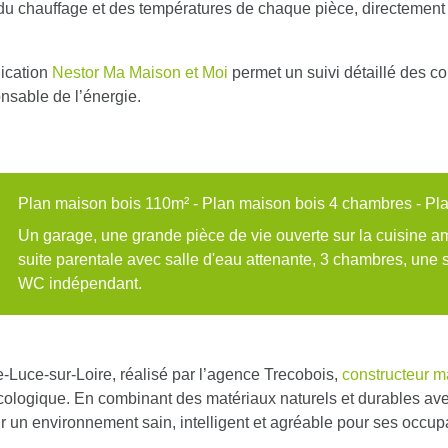
 du chauffage et des températures de chaque pièce, directement
lication
Nestor Ma Maison et Moi
permet un suivi détaillé des 
onsable de l’énergie.
Plan maison bois 110m² - Plan maison bois 4 chambres - Pla
Un garage, une grande pièce de vie ouverte sur la cuisine a
suite parentale avec salle d'eau attenante, 3 chambres, une s
WC indépendant.
-Luce-sur-Loire, réalisé par l’agence Trecobois,
constructeur m
écologique. En combinant des matériaux naturels et durables av
ir un environnement sain, intelligent et agréable pour ses occup