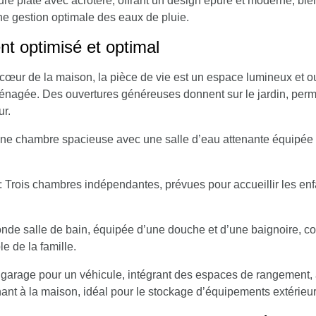
ture plate avec acrotère
, offrant un design épuré et moderne, bie
ne gestion optimale des eaux de pluie.
t optimisé et optimal
cœur de la maison, la pièce de vie est un espace lumineux et ou
énagée. Des ouvertures généreuses donnent sur le jardin, perme
ur.
ne chambre spacieuse avec une salle d’eau attenante équipée d
: Trois chambres indépendantes, prévues pour accueillir les enfa
nde salle de bain, équipée d’une douche et d’une baignoire, com
le de la famille.
n
garage pour un véhicule
, intégrant des espaces de rangement, 
nant à la maison, idéal pour le stockage d’équipements extérieur