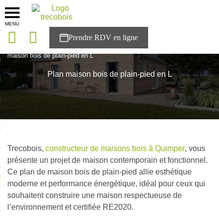
MENU
onces
Accueil
>
Plan maison
>
Plan maison bois plain-pied
>
Plan
maison bois de plain-pied en L
sons
Plan maison bois de plain-pied en L
es solutions
nces
r Trecobois
nstruction
Trecobois,
constructeur de maisons bois à Quimper
, vous
présente un projet de maison contemporain et fonctionnel.
Ce plan de maison bois de plain-pied allie esthétique
ecter à NESTOR
moderne et performance énergétique, idéal pour ceux qui
souhaitent construire une maison respectueuse de
ompte
l’environnement et certifiée
RE2020
.