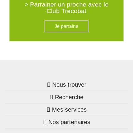
> Parrainer un proche avec le
Club Trecobat
Je parraine
Nous trouver
Recherche
Trouver une agence
Mes services
Nos annonces
Bretagne
Nos partenaires
Mon compte Trecobois
Maison + terrain
Pays de la Loire