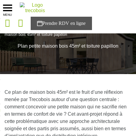
MENU
onces
Accueil
>
Plan maison
>
Plan maison bois 45m²
>
Plan petite
maison bois 45m² et toiture papillon
sons
Plan petite maison bois 45m² et toiture papillon
es solutions
nces
r Trecobois
nstruction
Ce plan de maison bois 45m² est le fruit d’une réflexion
menée par Trecobois autour d’une question centrale :
comment concevoir une petite maison qui ne sacrifie rien
ecter à NESTOR
en termes de confort de vie ? Cet avant-projet répond à
cette problématique avec une approche architecturale
ompte
soignée et des partis pris assumés, aussi bien en termes
d’implantation que de distribution intérieure.