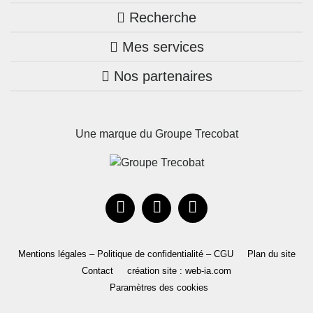
Recherche
Trouver une agence
Mes services
Nos annonces
Bretagne
Nos partenaires
Mon compte Trecobois
Maison + terrain
Pays de la Loire
Nos réalisations
Mon compte Nestor
Terrains constructibles
Nouvelle-Aquitaine
Une marque du Groupe Trecobat
Parrainez un proche!
Occitanie
Actualités
Recrutement
Le Groupe
Mentions légales – Politique de confidentialité – CGU
Plan du site
Contact
création site : web-ia.com
Paramètres des cookies