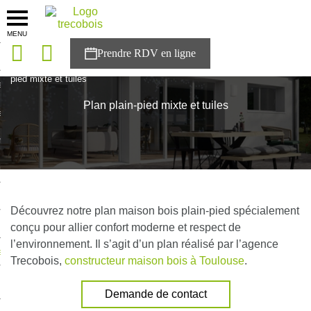
MENU
onces
Accueil
>
Plan maison
>
Plan maison bois enduit
>
Plan plain-
pied mixte et tuiles
sons
Plan plain-pied mixte et tuiles
es solutions
nces
r Trecobois
nstruction
Découvrez notre plan maison bois plain-pied spécialement
conçu pour allier confort moderne et respect de
l’environnement. Il s’agit d’un plan réalisé par l’agence
ecter à NESTOR
Trecobois,
constructeur maison bois à Toulouse
.
ompte
Demande de contact