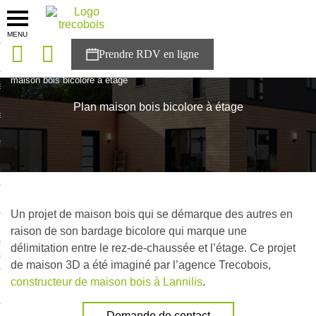
MENU
onces
Accueil
>
Plan maison
>
Plan maison bois à étage
>
Plan
maison bois bicolore à étage
sons
Plan maison bois bicolore à étage
es solutions
nces
r Trecobois
nstruction
Un projet de maison bois qui se démarque des autres en
raison de son bardage bicolore qui marque une
délimitation entre le rez-de-chaussée et l’étage. Ce projet
ecter à NESTOR
de maison 3D a été imaginé par l’agence Trecobois,
constructeur de maison bois à Lannilis
.
ompte
Demande de contact