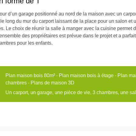
n forme de T
our d’un garage positionné au nord de la maison avec un carport
le long du mur du carport laissant de la place pour un salon et u
és. Le choix de réunir la salle à manger avec la cuisine permet
semble des propriétaires est prévue dans le projet et a parfait
ambres pour les enfants.
Plan maison bois 80m² - Plan maison bois à étage - Plan mai
chambres - Plans de maison 3D
Un carport, un garage, une pièce de vie, 3 chambres, une sa