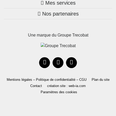
Mes services
Nos annonces
Bretagne
Nos partenaires
Mon compte Trecobois
Maison + terrain
Pays de la Loire
Nos réalisations
Mon compte Nestor
Terrains constructibles
Nouvelle-Aquitaine
Une marque du Groupe Trecobat
Parrainez un proche!
Occitanie
Actualités
Recrutement
Le Groupe
Mentions légales – Politique de confidentialité – CGU
Plan du site
Contact
création site : web-ia.com
Paramètres des cookies