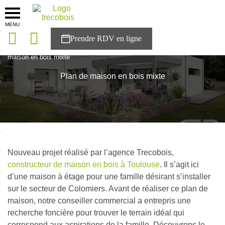
MENU
onces
Accueil
>
Plan maison
>
Plan maison bois à étage
>
Plan de
maison en bois mixte
sons
Plan de maison en bois mixte
es solutions
nces
r Trecobois
nstruction
Nouveau projet réalisé par l’agence Trecobois,
constructeur de maison en bois à Toulouse
. Il s’agit ici
d’une maison à étage pour une famille désirant s’installer
ecter à NESTOR
sur le secteur de Colomiers. Avant de réaliser ce plan de
maison, notre conseiller commercial a entrepris une
ompte
recherche foncière pour trouver le terrain idéal qui
correspond aux aspirations de la famille. Découvrons le