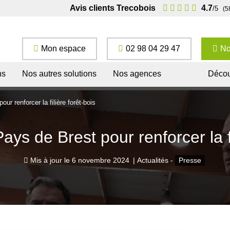
Avis clients Trecobois
4.7
/5
(5
Mon espace
02 98 04 29 47
No
ns
Nos autres solutions
Nos agences
Décou
ur renforcer la filière forêt-bois
ys de Brest pour renforcer la fi
Mis à jour le
6 novembre 2024
|
Actualités -
Presse