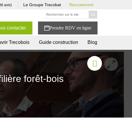
Le Groupe Trecobat
Recrutement
86 avis)
us contacter
vrir Trecobois
Guide construction
Blog
lière forêt-bois