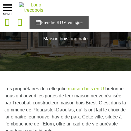
MENU
onces
Accueil
>
Réalisations
>
Bretagne
>
Maison bois originale
sons
Maison bois originale
es solutions
nces
r Trecobois
nstruction
Les propriétaires de cette jolie
maison bois en U
bretonne
nous ont ouvert les portes de leur maison neuve réalisée
par Trecobat,
constructeur maison bois Brest
. C’est dans la
ecter à NESTOR
commune de
Plougastel-Daoulas
, qu’ils ont fait le choix de
faire naitre leur nouvel havre de paix. Cette ville, située à
ompte
l’embouchure de l’Elorn, offre un cadre de vie agréable
pour tous ces habitants.