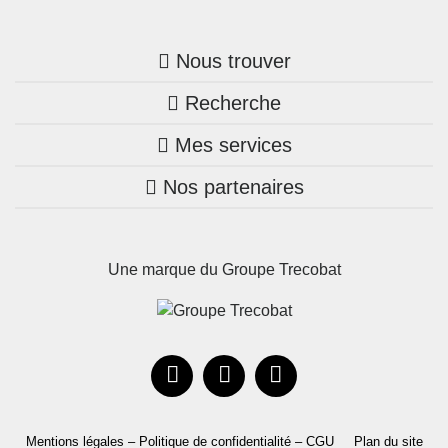
Nous trouver
Recherche
Trouver une agence
Mes services
Nos annonces
Bretagne
Nos partenaires
Mon compte Trecobois
Maison + terrain
Pays de la Loire
Nos réalisations
Mon compte Nestor
Terrains constructibles
Nouvelle-Aquitaine
Une marque du Groupe Trecobat
Parrainez un proche!
Occitanie
Actualités
Recrutement
Le Groupe
Mentions légales – Politique de confidentialité – CGU
Plan du site