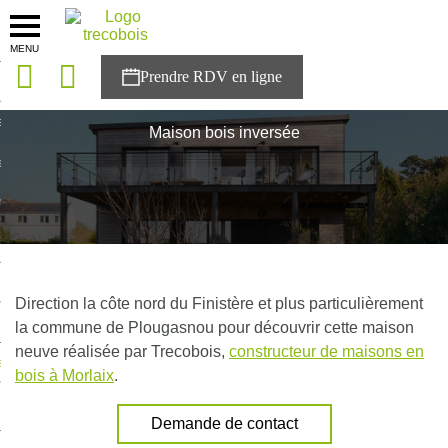
MENU
onces
Accueil
>
Réalisations
>
Bretagne
>
Maison bois inversée
sons
Maison bois inversée
es solutions
nces
r Trecobois
nstruction
Direction la côte nord du Finistère et plus particulièrement
la commune de Plougasnou pour découvrir cette maison
neuve réalisée par Trecobois,
constructeur de maisons en
ecter à NESTOR
bois à Morlaix
.
ompte
Demande de contact