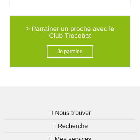
> Parrainer un proche avec le
Club Trecobat
Je parraine
Nous trouver
Recherche
Trouver une agence
Mes services