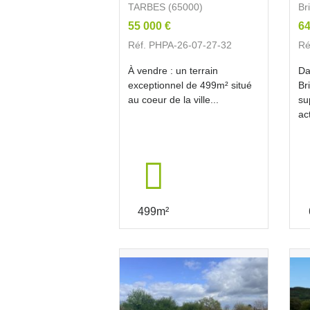
TARBES (65000)
Br
55 000 €
64
Réf. PHPA-26-07-27-32
Ré
À vendre : un terrain
Da
exceptionnel de 499m² situé
Br
au coeur de la ville...
su
ac
499m²