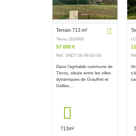
Terrain 713 m²
Te
Tecou (81600)
LO
57 000 €
11
Réf. SAET-26-08-03-50
Ré
Dans l’agréable commune de
Vo
Técou, située entre les villes
s’
dynamiques de Graulhet et
ca
Gaillac,...
713m²