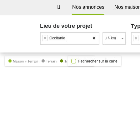
Nos annonces
Nos maiso
Lieu de votre projet
Typ
×
×
Occitanie
+/- km
×
Rechercher sur la carte
Maison + Terrain
Terrain
Trecobat Green