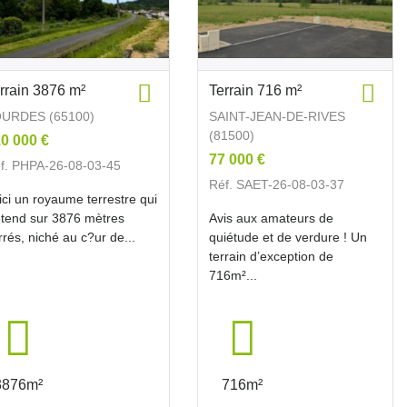
rrain 3876 m²
Terrain 716 m²
URDES (65100)
SAINT-JEAN-DE-RIVES
(81500)
0 000 €
77 000 €
f. PHPA-26-08-03-45
Réf. SAET-26-08-03-37
ici un royaume terrestre qui
étend sur 3876 mètres
Avis aux amateurs de
rrés, niché au c?ur de...
quiétude et de verdure ! Un
terrain d’exception de
716m²...
3876m²
716m²