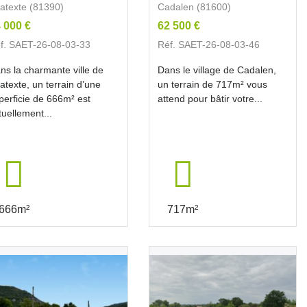
iatexte (81390)
Cadalen (81600)
 000 €
62 500 €
f. SAET-26-08-03-33
Réf. SAET-26-08-03-46
ns la charmante ville de
Dans le village de Cadalen,
iatexte, un terrain d’une
un terrain de 717m² vous
perficie de 666m² est
attend pour bâtir votre...
tuellement...
666m²
717m²