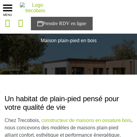
MENU
onces
Accueil
>
Styles de maison bois
>
Maison plain-pied en bois
sons
Maison plain-pied en bois
es solutions
nces
r Trecobois
nstruction
Un habitat de plain-pied pensé pour
votre qualité de vie
ecter à NESTOR
Chez Trecobois,
constructeur de maisons en ossature bois
,
ompte
nous concevons des modèles de maisons plain-pied
alliant confort, esthétique et performance énergétique.