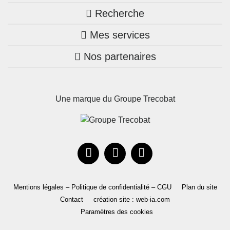
Recherche
Trouver une agence
Mes services
Nos annonces
Bretagne
Nos partenaires
Mon compte Trecobois
Maison + terrain
Pays de la Loire
Nos réalisations
Mon compte Nestor
Terrains constructibles
Nouvelle-Aquitaine
Une marque du Groupe Trecobat
Parrainez un proche!
Occitanie
Actualités
Recrutement
Le Groupe
Mentions légales – Politique de confidentialité – CGU
Plan du site
Contact
création site : web-ia.com
Paramètres des cookies