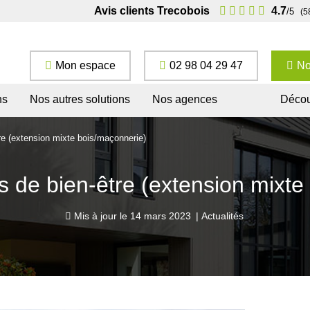
Avis clients Trecobois
4.7
/5
(5
Mon espace
02 98 04 29 47
No
ns
Nos autres solutions
Nos agences
Décou
re (extension mixte bois/maçonnerie)
s de bien-être (extension mixte
Mis à jour le
14 mars 2023
|
Actualités