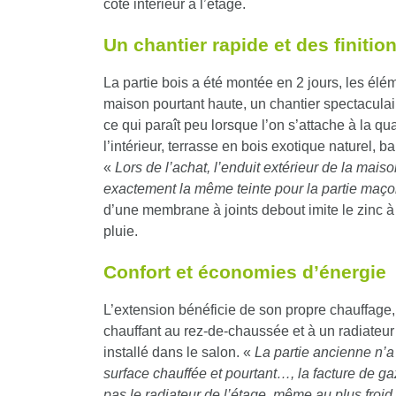
côté intérieur à l’étage.
Un chantier rapide et des finiti
La partie bois a été montée en 2 jours, les élé
maison pourtant haute, un chantier spectaculai
ce qui paraît peu lorsque l’on s’attache à la qual
l’intérieur, terrasse en bois exotique naturel, 
«
Lors de l’achat, l’enduit extérieur de la maiso
exactement la même teinte pour la partie maç
d’une membrane à joints debout imite le zinc à 
pluie.
Confort et économies d’énergie
L’extension bénéficie de son propre chauffage
chauffant au rez-de-chaussée et à un radiateur 
installé dans le salon. «
La partie ancienne n’a
surface chauffée et pourtant…, la facture de ga
pas le radiateur de l’étage, même au plus froid de