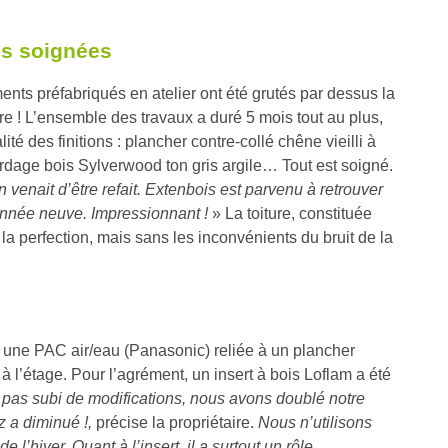
ons soignées
ments préfabriqués en atelier ont été grutés par dessus la
re ! L’ensemble des travaux a duré 5 mois tout au plus,
ité des finitions : plancher contre-collé chêne vieilli à
bardage bois Sylverwood ton gris argile… Tout est soigné.
n venait d’être refait. Extenbois est parvenu à retrouver
onnée neuve. Impressionnant !
» La toiture, constituée
la perfection, mais sans les inconvénients du bruit de la
, une PAC air/eau (Panasonic) reliée à un plancher
à l’étage. Pour l’agrément, un insert à bois Loflam a été
 pas subi de modifications, nous avons doublé notre
z a diminué !,
précise la propriétaire.
Nous n’utilisons
 l’hiver. Quant à l’insert, il a surtout un rôle