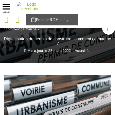
MENU
onces
Accueil
>
Blog Trecobois
>
Digitalisation du permis de construire
: comment ça marche ?
sons
Digitalisation du permis de construire : comment ça marche
es solutions
?
Mis à jour le
23 mars 2022
|
Actualités
nces
r Trecobois
nstruction
ecter à NESTOR
ompte