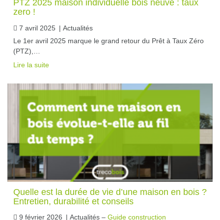
PTZ 2025 maison individuelle bois neuve : taux
zero !
7 avril 2025
|
Actualités
Le 1er avril 2025 marque le grand retour du Prêt à Taux Zéro
(PTZ),…
Lire la suite
Quelle est la durée de vie d’une maison en bois ?
Entretien, durabilité et conseils
9 février 2026
|
Actualités –
Guide construction