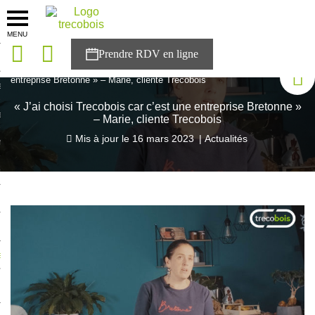
MENU
onces
Accueil
>
Blog Trecobois
>
« J’ai choisi Trecobois car c’est une
entreprise Bretonne » – Marie, cliente Trecobois
sons
« J’ai choisi Trecobois car c’est une entreprise Bretonne »
es solutions
– Marie, cliente Trecobois
Mis à jour le
16 mars 2023
|
Actualités
nces
r Trecobois
nstruction
ecter à NESTOR
ompte