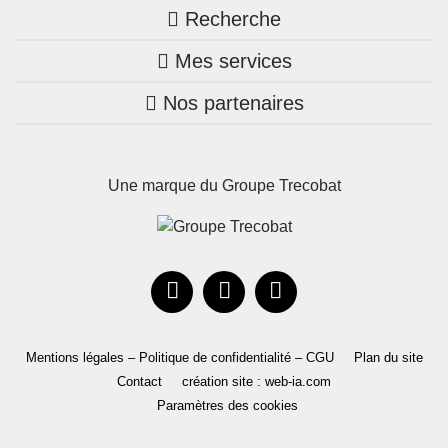
Recherche
Trouver une agence
Mes services
Nos annonces
Bretagne
Nos partenaires
Mon compte Trecobois
Maison + terrain
Pays de la Loire
Nos réalisations
Mon compte Nestor
Terrains constructibles
Nouvelle-Aquitaine
Une marque du Groupe Trecobat
Parrainez un proche!
Occitanie
Actualités
Recrutement
Le Groupe
Mentions légales – Politique de confidentialité – CGU
Plan du site
Contact
création site : web-ia.com
Paramètres des cookies