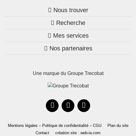
Nous trouver
Recherche
Trouver une agence
Mes services
Nos annonces
Bretagne
Nos partenaires
Mon compte Trecobois
Maison + terrain
Pays de la Loire
Nos réalisations
Mon compte Nestor
Terrains constructibles
Nouvelle-Aquitaine
Une marque du Groupe Trecobat
Parrainez un proche!
Occitanie
Actualités
Recrutement
Le Groupe
Mentions légales – Politique de confidentialité – CGU
Plan du site
Contact
création site : web-ia.com