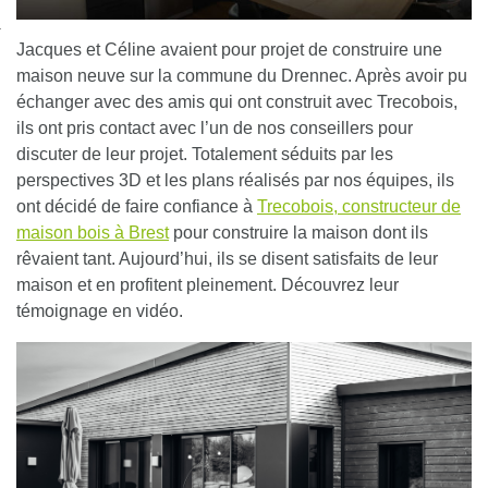
nexion
Jacques et Céline avaient pour projet de construire une
maison neuve sur la commune du Drennec. Après avoir pu
échanger avec des amis qui ont construit avec Trecobois,
ils ont pris contact avec l’un de nos conseillers pour
discuter de leur projet. Totalement séduits par les
perspectives 3D et les plans réalisés par nos équipes, ils
ont décidé de faire confiance à
Trecobois, constructeur de
maison bois à Brest
pour construire la maison dont ils
rêvaient tant. Aujourd’hui, ils se disent satisfaits de leur
maison et en profitent pleinement. Découvrez leur
témoignage en vidéo.
Lecteur
vidéo