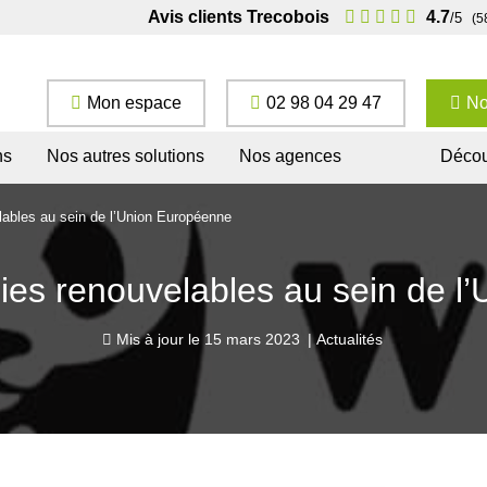
Avis clients Trecobois
4.7
/5
(5
Mon espace
02 98 04 29 47
No
ns
Nos autres solutions
Nos agences
Décou
lables au sein de l’Union Européenne
ies renouvelables au sein de 
Mis à jour le
15 mars 2023
|
Actualités