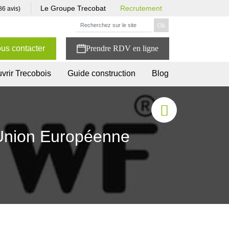
Le Groupe Trecobat
Recrutement
86 avis)
us contacter
vrir Trecobois
Guide construction
Blog
l’Union Européenne