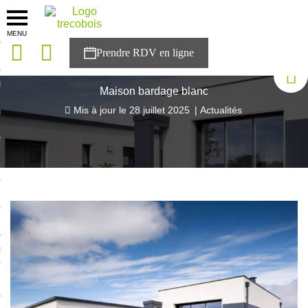
MENU
onces
Accueil
>
Blog Trecobois
>
Maison bardage blanc
sons
Maison bardage blanc
Mis à jour le
28 juillet 2025
|
Actualités
es solutions
nces
r Trecobois
nstruction
ecter à NESTOR
ompte