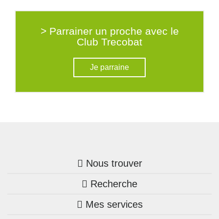
> Parrainer un proche avec le
Club Trecobat
Je parraine
Nous trouver
Recherche
Trouver une agence
Mes services
Nos annonces
Bretagne