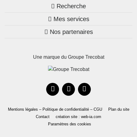
Recherche
Trouver une agence
Mes services
Nos annonces
Bretagne
Nos partenaires
Mon compte Trecobois
Maison + terrain
Pays de la Loire
Nos réalisations
Mon compte Nestor
Terrains constructibles
Nouvelle-Aquitaine
Une marque du Groupe Trecobat
Parrainez un proche!
Occitanie
Actualités
Recrutement
Le Groupe
Mentions légales – Politique de confidentialité – CGU
Plan du site
Contact
création site : web-ia.com
Paramètres des cookies