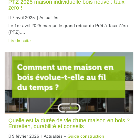
PTZ 2025 maison individuelle bois neuve : taux
zero !
7 avril 2025
|
Actualités
Le 1er avril 2025 marque le grand retour du Prêt à Taux Zéro
(PTZ),…
Lire la suite
Quelle est la durée de vie d’une maison en bois ?
Entretien, durabilité et conseils
9 février 2026
|
Actualités –
Guide construction