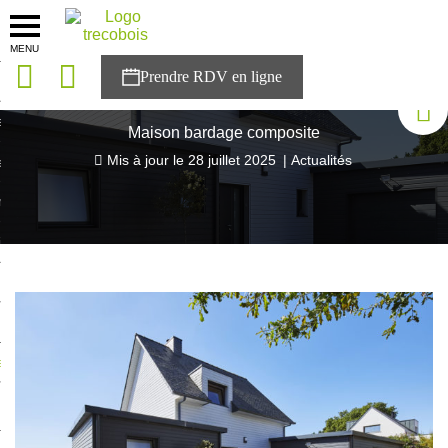
MENU
onces
Accueil
>
Blog Trecobois
>
Maison bardage composite
sons
Maison bardage composite
Mis à jour le
28 juillet 2025
|
Actualités
es solutions
nces
r Trecobois
nstruction
ecter à NESTOR
ompte